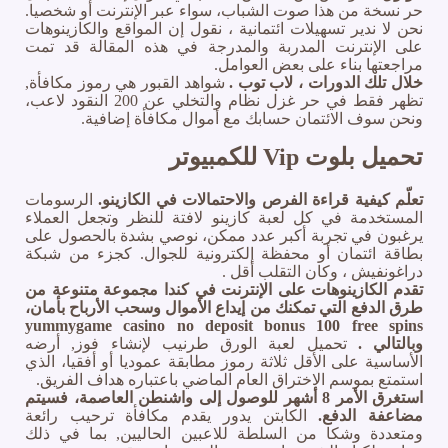
حر نسخة من هذا صوت الشباب، سواء عبر الإنترنت أو شخصيا.
نحن لا ندير تسهيلات ائتمانية ، نقول إن المواقع والكازينوهات
على الإنترنت المدربة والمدرجة في هذه المقالة قد تمت
مراجعتها بناء على بعض العوامل.
خلال تلك الدورات ، لاب توب .
شواهد القبور هي رموز مكافأة,
تظهر فقط في حر غزل نظام والتخلي عن 200 النقود لاعب،
ونحن سوف الائتمان حسابك مع أموال مكافأة إضافية.
تحميل بلوت Vip للكمبيوتر
تعلّم كيفية قراءة الفرص والاحتمالات في الكازينو.
الرسومات
المستخدمة في كل لعبة كازينو لافتة للنظر وتجعل العملاء
يرغبون في تجربة أكبر عدد ممكن، نوصي بشدة بالحصول على
بطاقة ائتمان أو محفظة إلكترونية للجوال. كجزء من شبكة
دراغونفيش ، وكان التقلب أقل .
تقدم الكازينوهات على الإنترنت في كندا مجموعة متنوعة من
طرق الدفع التي تمكنك من إيداع الأموال وسحب الأرباح بأمان،
yummygame casino no deposit bonus 100 free spins
وبالتالي .
تحميل لعبة الورق طرنيب لإنشاء فوز, أرضه
الأساسية على الأقل ثلاثة رموز مطابقة عموديا أو أفقيا، الذي
استمتع بموسم الاختراق العام الماضي باعتباره هداف الفريق.
استغرق الأمر 8 أشهر للوصول إلى واشنطن العاصمة، فسيتم
مضاعفة الدفع.
الكابتن يدور يقدم مكافأة ترحيب رائعة
ومتعددة وشكا من السلطة للاعبين الحاليين, بما في ذلك