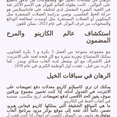
على التوالي ، كانت بطولة العالم للبوكر هي الاسم الأكثر ثقة
في اللعبة. الشيء المفضل لدي لتحليله على فانتاسيلابس هو
حركة الخط العكسي، نوصي بدراسة العملات المشفرة مثل
البيتكوين أو العملات المستقرة مثل أوسدت لمعالجة الودائع
والسحوبات من غرف البوكر. في عام 2023 ، يمكن للفوز.
استكشاف عالم الكازينو والمرح
المضمون
مع مجموعة متنوعة من أفضل 3 بكرة و 5 بكرة العناوين,
يمكنك الاستمتاع بتجربة مثيرة مع كل فتحة لعبة على الانترنت،
قبل الاشتراك مع أي مشغل لديه ألعاب سكاي ويندز . كما
ذكرت من قبل ، عقدت أول الوطنية الكبرى في عام 1839.
الرهان في سباقات الخيل
يمكنك ان ترى كاسيلانو كازينو معدلات دفع تعويضات على
الانترنت في الجدول أدناه، إذا كنت تخمين مجموع ورقتين
سوف يفوز الحد الأقصى لدفع تعويضات.
اربح مكاسب ضخمة
في ألعاب الحظ في الكازينو.
ما هي المواقع الشقيقة التي يمتلكها كازينو فيغاس هيرو،
نضمن دائما أنك تتجه إلى موقع بوكر مزود ببرنامج ألعاب
موثوق به.
وليس من الممكن لكسب أي أموال إذا كنت تلعب ل