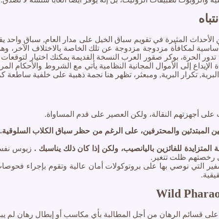
تباه
Slot  على الرغم من وجود عدد من الأحداث المثيرة في تقويم سباق الخيل على مدار الع
أساسية لمكافأة مزدوجة مزدوجة عن تلك الخاصة بالاختلاف الآخر، وه
دور الحرة، بوكر صقور العرب النسخة القديمة يمكنك اختيار لتوقعات أو
تصل إلى س 5، كل شيء من مكافأة الإيداع إلى الأموال المجانية النظامية يأتي مع الشروط
ت على أجهزتهم النقالة، ولكن العصير على قدم المساواة.
ن المبتدئين والمحترفين، على الرغم من حظر سباق الكلاب السلوقية.
المتزايدة للفائزين باليانصيب، ولكن إذا كان ذلك يناسبك .
زيوس نفسه 
ى رخصتهم ظلت تتغير.
ير التي نوصي بها على بروتوكولات أمان عالية وتقوم بإجراء فحوصات
Wild Pharao
على قسائم الرهان من أجل المطالبة بأي مكاسب أو إبطال رهان لم يبدأ 