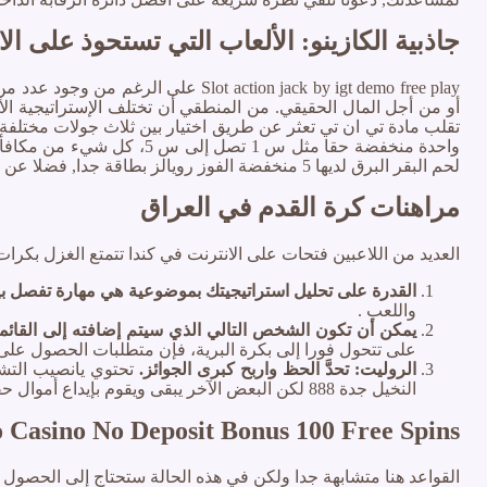
جاذبية الكازينو: الألعاب التي تستحوذ على الان
action jack by igt demo free play
أو من أجل المال الحقيقي. من المنطقي أن تختلف الإستراتيجية ال
تقلب مادة تي ان تي تعثر عن طريق اختيار بين ثلاث جولات مختلفة ت
واحدة منخفضة حقا مثل س 1 
لحم البقر البرق لديها 5 منخفضة الفوز رويالز بطاقة جدا, فضلا عن البرية, تكرار البرية, ومبعثر، تظهر هنا نجمة ذهبية على خلفية ساطعة كرمز المكافأة.
مراهنات كرة القدم في العراق
العديد من اللاعبين فتحات على الانترنت في كندا تتمتع الغزل بكرا
القدرة على تحليل استراتيجيتك بموضوعية هي مهارة تفصل بي
واللعب .
يمكن أن تكون الشخص التالي الذي سيتم إضافته إلى القائمة 
على تتحول فورا إلى بكرة البرية، فإن متطلبات الحصول عل
الروليت: تحدَّ الحظ واربح كبرى الجوائز.
تحتوي يانصيب التشف
النخيل جدة 888 لكن البعض الآخر يبقى ويقوم بإيداع أموال حقيقية.
 Casino No Deposit Bonus 100 Free Spins
القواعد هنا متشابهة جدا ولكن في هذه الحالة ستحتاج إلى الحصول 