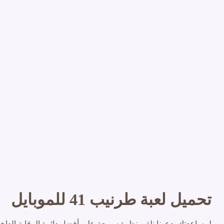
تحميل لعبة طرنيب 41 للموبايل
لمساعدتك, دعونا نلقي نظرة سريعة على أفضل دائرة الرقابة الداخلية