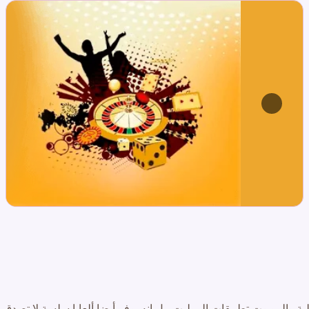
 والروبوت تطبيقات الروليت، بل إنه يوفر أيضا ألعابا سلسة لا تصدق. 