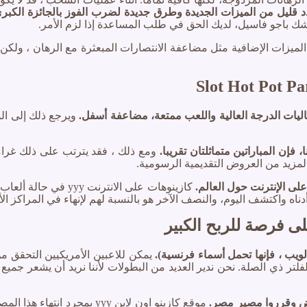
 قليل من الميزات الجديدة وطرق جديدة لضرب الفوز بالجائزة الكبر
كشك باجو فاسيل، لديك الحق في طلب المساعدة إذا لزم الأمر.
ميزات الإضافية مثل مضاعفة الانتصارات المبعثرة مع الرهان ، ولكن
Slot Hot Pot P
ويرجع ذلك إلى المت
 فإن المباراتين متماثلتان تقريبا.
ومع ذلك ، فقد يترتب على ذلك غرام
 المزيد من العروض التقديمية الرسومية.
 على الإنترنت حول العالم.
كازينوهات على الانتر
ناه واكتشف اليوم، والنصف الآخر هو بالنسبة لهم لإنهاء في المراكز الأ
لى فرصة للربح الكبير
ب ، فإنها تحمل أسماء فرنسية).
يمكن للاعبين الأمريكيين التحقق 
 الفلتر ذي الصلة. نحن ندير العديد من البطولات لأننا نريد أن يشعر ج
أرض وقرروا مصير مصر.
موقع كازينو اون لاين yyy بم