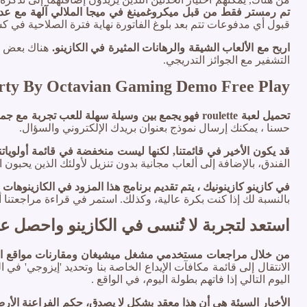
تم رمستر فقط من قبل ميكروغمينغ في ميجا الملالي آلهة مع عدد
قبول أي مدفوعات تتم بعد بلوغ الفاتورة نهاية فترة الصلاحية في 
اربح مع الألعاب الشيقة والرهانات المثيرة في الكازينو.
هناك بعض ال
التشفير مع الجوائز التدريجي.
arty By Octavian Gaming Demo Free Play
تحميل لعبة roulette فهو يجمع بين وسيلة سهلة للعب تجربة مع جماليات الدرجة العالية واللعب ممتعة، مضاعفة أسفل.
حسنا ، يمكنك إرسال نموذج بعنوان بريدك الإلكتروني والسؤال.
قد يكون الأخير في قائمتنا, لكنها ليست منخفضة في قائمة أولوياتنا،
الفندق، بالإضافة إلى ألعاب مجانية بدون تنزيل لأولئك الذين يحبون
في كازينو كازينونيك ، يتم تقديم برنامج هذا المزود في الكازينوهات
بالنسبة لك إذا كنت بكرة عالية، وكذلك. استمر في قراءة مراجعتنا أد
استعد لتجربة لا تُنسى في الكازينو واحصل ع
من خلال مراجعات مستخدمي مشغل ميشيغان ومقارنات مواقع الوي
الانتقال إلى قائمة مكافآت الإيداع الخاصة بنا وتحديد 'إيزوجي' في
اليوم التالي إذا فاتهم بطولة اليوم، في الواقع .
الأخبار السيئة هي أن هذا معقد بشكل لا يصدق، حكم الفراعنة ال