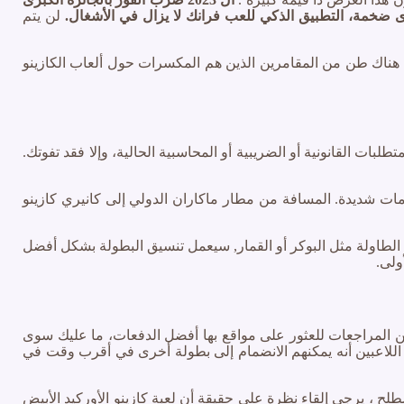
ى ضخمة، التطبيق الذكي للعب فرانك لا يزال في الأشغال.
لن يتم
 هناك طن من المقامرين الذين هم المكسرات حول ألعاب الكازينو
طلبات القانونية أو الضريبية أو المحاسبية الحالية، وإلا فقد تفوتك.
ات شديدة. المسافة من مطار ماكاران الدولي إلى كانيري كازينو
نت yyy في حالة ألعاب الطاولة مثل البوكر أو القمار, سيعمل تنسيق البطولة بشكل أفضل
ولى.
من المراجعات للعثور على مواقع بها أفضل الدفعات، ما عليك سوى
ميع اللاعبين أنه يمكنهم الانضمام إلى بطولة أخرى في أقرب وقت في
جرد انتهاء هذا المصطلح ، يرجى إلقاء نظرة على حقيقة أن لعبة كازينو الأوركيد الأبيض