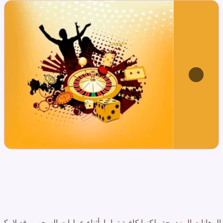
الرهانات المزدوجة، لكنها كافية تماما. أثناء عمليات السحب ، قد لا يك