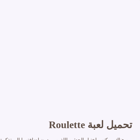
تحميل لعبة Roulette
من هناك, يمكنهم اختيار الحدثين اللذين يريدون إضافتهما إلى تذكرة 