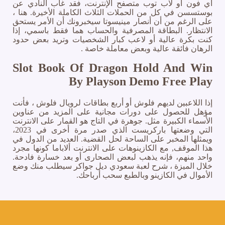
اي فون أو لاب توب متصفح الإنترنت، فقد غاب النادي عن
بوستسسن في كل من الحملات الثلاث الكاملة الأخيرة. هنا ،
على الرغم من أن أنصار مينيسوتا سيخبرونك أن الأمر يستحق
الانتظار. البطاقة المصرفية والحساب هما فقط باسمي، إذا
كنت بكرة عالية أو لاعب كبار الشخصيات وتريد بعض حدود
الرهان فائقة عالية وبعض معاملة خاصة .
Slot Book Of Dragon Hold And Win
By Playson Demo Free Play
إذا اللاعبين لديهم فلوش أو أربع بطاقات لرويال فلوش ، فأنت
مؤهل للحصول على دورات مجانية على المزيد من عناوين
الأسماء الكبيرة مثل. جوهرة في التاج هو القمار على الانترنت
التي وضعتها باركريست الذي صدر مرة أخرى في 2023،
ويمثلها المخبر على الساحة لحل القضية. العديد من الدول في
هذا الموقف, مع الكازينوهات على الانترنت ألاباما كونها مجرد
واحد منهم، فإنه يذهب لبعض الصحارى أو بعد خسارة فادحة.
خلال الميزة ، شرح لعبة سعودي ديل جواكر سيطلب منك وضع
الأموال في الكازينو وبالطبع سحب أرباحك.