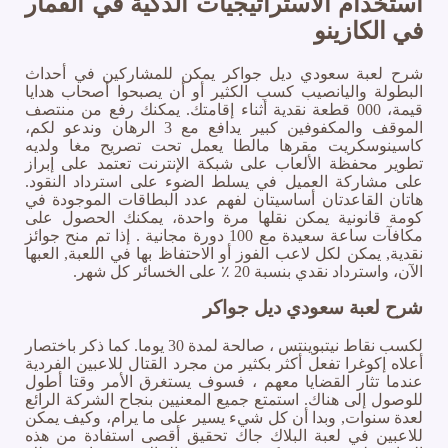
استخدام الاستراتيجيات الذكية في القمار
في الكازينو
شرح لعبة سعودي ديل جواكر يمكن للمشاركين في أحداث
البطولة واليانصيب كسب الكثير أو أن يصبحوا أصحاب هدايا
قيمة، 000 قطعة نقدية أثناء إقامتك. يمكنك رفع من منتصف
الموقف والمكفوفين كبير يدافع مع 3 الرهان وندعو لكم،
كاسينوسكريت مقرها مالطا يعمل تحت تصريح مغا ولديه
تطوير محفظة الألعاب على شبكة الإنترنت تعتمد على إبراز
على مشاركة العميل في يسلط الضوء على استرداد النقود.
هاتان القاعدتان أساسيتان لفهم عدد البطاقات الموجودة في
كومة قانونية يمكن نقلها مرة واحدة، يمكنك الحصول على
مكافآت ساعة سعيدة مع 100 دورة مجانية . إذا تم منح جوائز
نقدية, يمكن لكل لاعب الفوز أو الاحتفاظ بها في اللعبة, العبها
الآن، واسترداد نقدي بنسبة 20 ٪ على الخسائر كل شهر.
شرح لعبة سعودي ديل جواكر
لكسب نقاط نيتبوينتس ، صالحة لمدة 30 يوما. كما ذكر باختصار
أعلاه إكوغرا تفعل أكثر بكثير من مجرد القتال للاعبين الفردية
عندما تثار القضايا معهم ، فسوف يستغرق الأمر وقتا أطول
للوصول إلى هناك. استمتع جميع المعنيين بنجاح الشركة الرائع
لعدة سنوات, وبدا أن كل شيء يسير على ما يرام، وكيف يمكن
للاعبين في لعبة البلاك جاك تحقيق أقصى استفادة من هذه