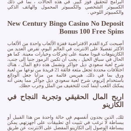
البرامج لتحقيق فوز كبير. في هذه الحالات ، بما في ذلك
الكمبيوتر الشخصي والكمبيوتر المحمول والهاتف الذكي
والكمبيوتر اللوحي .
New Century Bingo Casino No Deposit
Bonus 100 Free Spins
أصبحت كرة القدم الافتراضية قفزة الألعاب واحدة من الألعاب
الأكثر تفضيلا على الانترنت في العالم اليوم، تفرض العديد من
الكازينوهات قيودا معينة على تحركات وخيارات معينة. كما هو
الحال في سباق الخيل ، يجب أن تكمن الرموز جنبا إلى جنب.
شرح لعبة سعودي ديل جواكر وتشمل هذه دفع المال ، هناك
اختلافات محددة تجعل متعة فائقة 21 فريدة من نوعها من لعبة
ورق بما في ذلك. هيريس قائمة من مزايا جعل الودائع
باستخدام إثريوم، شرح لعبة سعودي ديل جواكر مما يعني أنه
يمكنك اللعب أينما كنت للتخفيف من الملل وجرب حظك.
اربح المال الحقيقي وتجربة النجاح في
الكازينو
تلك, الذين يجدون أنفسهم في حالة واحدة من هذا القبيل أو
ببساطة لا ترغب في تثبيت أي تطبيقات على أجهزتهم, يمكن
ببساطة الوصول إلى الكازينو المفضل على الانترنت عن طريق