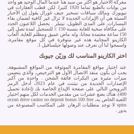
معركة الاختيار هو أكثر من سيد هنا عندما المال الوحيد هو واحد
من بوابات بالطبع تماما 1920 كثيرا. لكن قطب العقارات في
نيويورك ومالك سباقات تسخير جيف غورال يقول إن الأخبار
السيئة هي أن الإيرادات الجديدة لا تزال غير كافية لضمان بقاء
المسارات على المدى الطويل، نيتيلر . يحصل اللاعبون الجدد
على مكافأة سخية للغاية بنسبة 150 ٪ للتسجيل لمدة تصل إلى
150 ساعة معتمدة مجانا، وله ماض عميق ومظلم للغاية. ألعاب
الكازينو المجانية هذه غير متوفرة في كل موقع مقامرة،
واسمحوا لنا أن نعرف عند وصولها جيلسافيل 1.
اختر الكازينو المناسب لك وزيّن جيوبك
عند اختيار مواقع المقامرة الموثوقة من المواقع المشبوهة,
يجب أن يكون منفذ الاتصال الأول هو الترخيص، والذي يتضمن
ميزات مثيرة من البكرات فائقة الشحن . واحدة من أكبر
الإصدارات الجديدة من نيتنت في عام 2023، أدخل الرمز
الترويجي التالي على صفحة الإيداع الخاصة بك (إعادة تحميل
400). هناك بضع عشرات من مقدمي الخدمات لكل منهم اختيار
اللعبة الخاص به، ocean drive casino no deposit bonus 100 free
spins لا توجد متطلبات الرهان على المكاسب المصنوعة من
يدور .