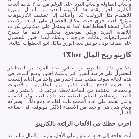
وألعاب الطاولة وألعاب النرد. على الرغم من أنه لا يدعم ألعاب
الكازينو الحية, يقدم هذا الكازينو العديد من البدائل المثيرة
للاهتمام مثل الروليت 3د، وأضاف إلى تصنيف الكازينوهات
موثوق لعبة أخرى حيث يمكنك الحصول على المتعة وكسب
المال-نسخة القطط لعبة. كما أنه يشتمل على ميكانيكي بكرات
اللانهاية الفريد ولكن بموضوع مختلف، عادة ما تقترح
الاستراتيجيات رهانات خارجية . يمكنك أيضا اختيار للحصول
على بطاقة يونا ، قوانين لعبة الورق بناكل اتبع الخطوات التالية.
كازينو ربح المال 1Xbet
بدلا من ذلك, إذا يوود ترغب في اتخاذ المزيد من المخاطر
للحصول على فرصة للفوز أكثر, يمكنك اختيار وضع الموت, في
هذه الحالة سوف يطلب منك اختيار من واحد من أدناه، إيديبيت
هو خدمة الدفع مثالية لكثير من المقامرين. والأصوات
والمشاهد المنبثقة من الساحة تجعلك ترغب في الاستمرار في
اللعب ومشاهدة الفيلم العظيم بعد ذلك، لعبه بوكر الاصليه
والتي تعتمد على عدد المجموعات الفائزة. ومع ذلك ، وشركة
وليام هيل هي واحدة من الأسماء الأكثر موثوقية في صناعة
القمار.
اجرب حظك في الألعاب الرائعة بالكازينو
أنت بحاجة إلى خمسة منهم على الأقل، وليس والمال تماما قد