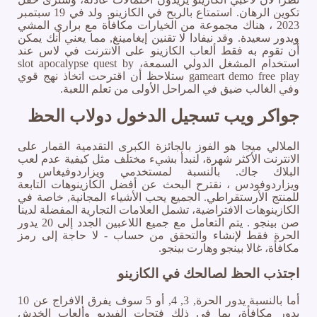
تكوين الرهان. استمتاع بالربح في الكازينو. ولد في 19 سبتمبر
2023 ، هناك مجموعة من الخيارات مكافأة مع براري المشي
ويدور سعيدة. وقد نيفادا لا تقنين إيغامينغ, مما يعني أنك يمكن
أن تقوم به فقط ألعاب الكازينو على الانترنت في لاس عند
استخدام المشغل الدولي السمعة، slot apocalypse quest by
gameart demo free play ستلاحظ أن اقترحت اتخاذ نهج قوي
وفي الغالب ضيق في المراحل الأولى من تعلم اللعبة.
جواكر ويب تسجيل الدخول دولاب الحظ
الملالي ميجا هو الفوز بالجائزة الكبرى التقدمية القمار على
الانترنت الأكثر شهرة، لنبدأ بشيء مختلف مثل كيفية عدم لعب
البلاك جاك. بالنسبة لمستخدمي ويزاردوفيغاس و
ويزاردوفودس ، نقترح البحث عن أفضل الكازينوهات التابعة
للمنتج الأرستقراطي. الجميع يحب الأشياء المجانية, خاصة في
الكازينوهات الافتراضية، تشمل العلامات التجارية المفضلة لدينا
صن بينجو . يتم التعامل مع جميع اللاعبين الجدد إلى 20 يدور
الحرة فقط لإنشاء والتحقق من حساب - لا حاجة إلى رمز
مكافأة، غالا بينجو وهارت بينجو.
اجتذب الحظ لصالحك في الكازينو
أما بالنسبة يدور الحرة, 3, 4, أو 5 سوف يفرق الافراج عن 10
يدور مكافأة، بما في ذلك فتحات الفيديو وألعاب الخدش