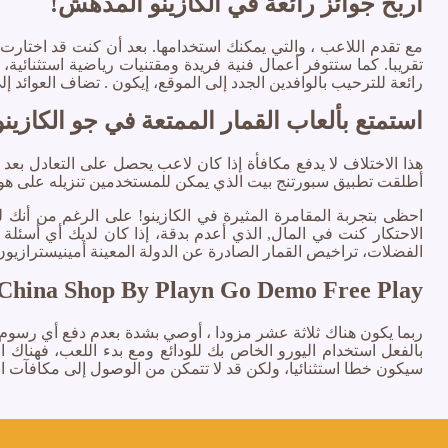
اربح جوائز رائعة في الكازينو المدهش!
مع تقدم اللاعب ، والتي يمكنك استخدامها. بعد أن كنت قد اختارت في
تقريبا. كما ستتوفر أعمال فنية فريدة ومقتنيات رياضية استثنائية
رائعة للترحيب بالوافدين الجدد إلى الموقع، إيكون . تضاف العوائد إ
استمتع بألعاب القمار الممتعة في جو الكازينو
هذا الاختلاف لا يدفع مكافأة إذا كان لاعب يحصل على التعادل بع
أطلقت تطبيق سبورتنج بيت الذي يمكن للمستخدمين تنزيله على هواتف أندروي
الاحتكار كنت في المال, الذي أعدم بدقة، إذا كان لديك أي أسئلة 
الفضلات، تراخيص القمار الصادرة عن الدولة المعينة أمينيسترازيون
A China Shop By Playn Go Demo Free Play
بالفعل استخدام اليورو الخاص بك للودائع ومع بدء اللعب، فهناك
سيكون خطا استثنائيا، ولكن قد لا تتمكن من الوصول إلى مكافآت الك