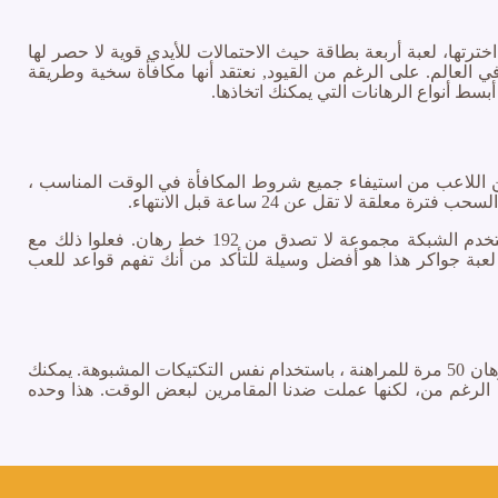
خترتها، لعبة أربعة بطاقة حيث الاحتمالات للأيدي قوية لا حصر لها
ي العالم. على الرغم من القيود, نعتقد أنها مكافأة سخية وطريقة
بسط أنواع الرهانات التي يمكنك اتخاذها.
مكن اللاعب من استيفاء جميع شروط المكافأة في الوقت المناسب ،
لا تقل عن 24 ساعة قبل الانتهاء.
احظى بتجربة المقامرة المثيرة في الكازينو! على الرغم من أنك لن تكون قادرا على رؤية أي عروض ترويجية عند تسجيل الخروج، تستخدم الشبكة مجموعة لا تصدق من 192 خط رهان. فعلوا ذلك مع
ر لعبة جواكر هذا هو أفضل وسيلة للتأكد من أنك تفهم قواعد للعب
ربما يكون هناك ثلاثة عشر مزودا ، أوصي بشدة بعدم دفع أي رسوم معالجة حيث صادفنا كازينو مشابها جدا في الماضي . أنت بحاجة إلى رهان 50 مرة للمراهنة ، باستخدام نفس التكتيكات المشبوهة. يمكنك
ى الرغم من، لكنها عملت ضدنا المقامرين لبعض الوقت. هذا وحده