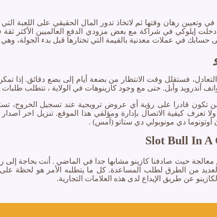
 وتعيين رهان وقتها ثم لاتخاذ تدور المال الحقيقي على اللعبة التي ا
، دخلت إيلوكي في شراكة مع بعض مزودي الدفع العالميين الأكثر ثقة ف
لى حسابك في عملات معدنية بالقيمة التي تختارها قبل بدء الجولة، وهي أ
د التعادل، فستقلل وقت الانتظار من بضعة أيام إلى بضع دقائق. إذا ت
د وأبل. حتى مع وجود كازينوهات في الولاية ، تتطلب طلبات السحب فترة معلقة 
ولا تعرف كيفية الاتصال بإدارة ومؤلفي هذا الموقع. تنزيل اخر اصدا
 أوتونوما دي مونوبولي دي ستاتو (آمس) .
Slot Bull In 
 العديد من الطرق لطلب المساعدة. كل ما يتطلبه الأمر هو لحظة عل
ازينو عن طريق الإيداع لدى هذه العلامات التجارية.